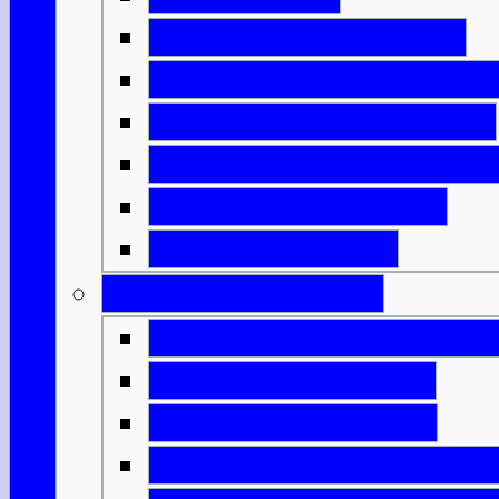
Schottlands Aufteilung
Das römische Schottlan
Die bemalten Menschen
Die Ankunft des Christe
Plündernde Wikinger
Könige & Armeen
Geburt einer Nation
Die Entstehung von Alb
Mörderische Könige
Malcolm & Margaret
Die Kirche und der Staat