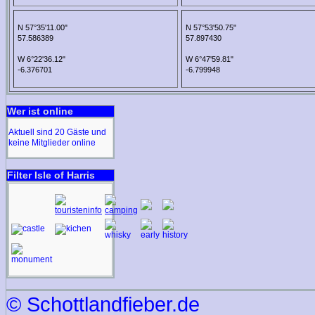
N 57°35'11.00"
N 57°53'50.75"
57.586389
57.897430
W 6°22'36.12"
W 6°47'59.81"
-6.376701
-6.799948
Wer ist online
Aktuell sind 20 Gäste und
keine Mitglieder online
Filter Isle of Harris
© Schottlandfieber.de