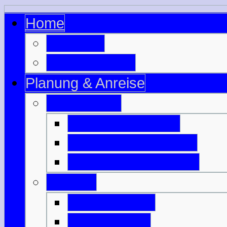
Home
zur Seite
zu Schottland
Planung & Anreise
Ausrüstung
Motorradzubehör
Motorradbekleidung
Campingausrüstung
Anreise
Mit der Fähre
Mit der Bahn