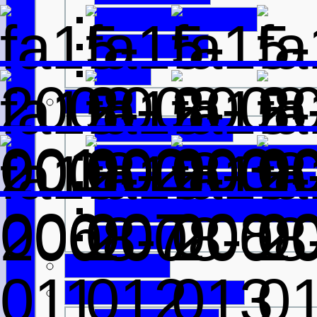
Mit dem Flugzeug
Mit dem Bus
DFDS
Verkehr
Verkehrsregeln
Öffentliche Verkehrsmitt
Innerschottische Fähren
Innerschottische Flugv
Spartipps
Gesundheit
Geld & Ermäßigung