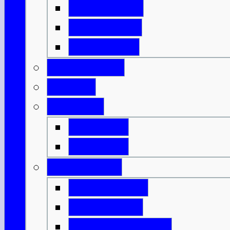
Isle of Islay
Isle of Jura
Isle of Mull
Isle of Skye
Lothian
Orkneys
Mainland
Mainland
Strathclyde
Isle of Arran
Isle of Bute
Great Cumbrae