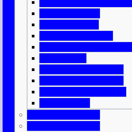
Das Schottland der Wiki
Englische Ideen
Ritter & Castles
Mönche & Bischöfe
Städte, Handel & Industr
Grenzkriege
Highlands & Lowlands
Wer sollte König sein?
Unabhängigkeitskriege
Bannockburn
Schottische Könige
Berühmte Schotten