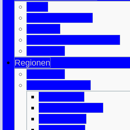
B & B
Jugendherbergen
Camping
Besuchte Campingplätze
Wigwam's
Regionen
Edinburgh
Äußere Hebriden
Isle of Barra
Isle of Benbecula
Isle of Harris
Isle of Lewis