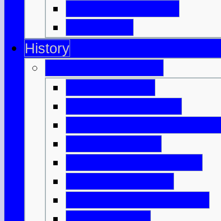
Clan, Kilt & Tartan
Dudelsack
History
Antikes Schottland
Nach dem Eis
Die ersten Farmer
Monumente & Grabmale
Bronzezeitalter
Keltisches Schottland
Keltische Bauern
Erfindungen aus Eisen
Neue Häuser