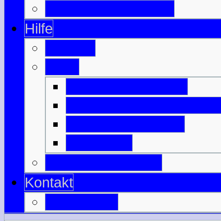
Wichtige Schlachten
Hilfe
Glossar
Links
Befreundete Seiten
Nützliches zu Schottlan
Anreise & Transfer
Unterkunft
Download-Bereich
Kontakt
Mail an uns