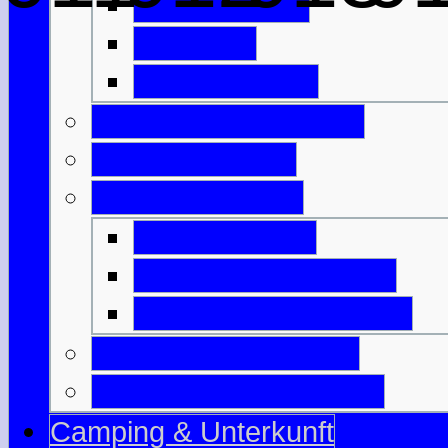
Eintrittspreise
Spartipps
Kunst & Kultur
Feiertage & Festivals
Strom & Telefon
Essen & Trinken
Was & Wann?
Lexikon der Speisen
Lexikon der Getränke
Sportliche Aktivitäten
Reisende m. Handicap
Camping & Unterkunft