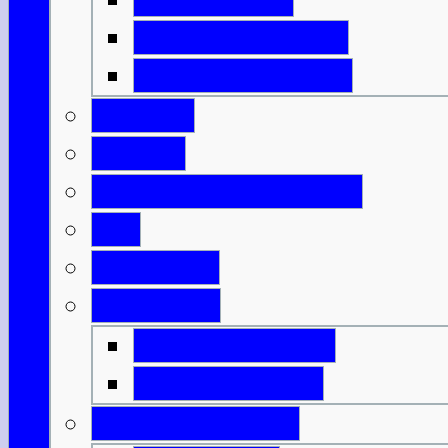
Isle of North Uist
Isle of South Uist
Borders
Central
Dumfries & Galloway
Fife
Grampian
Highlands
Highlands-Nord
Highlands-Süd
Innere Hebriden