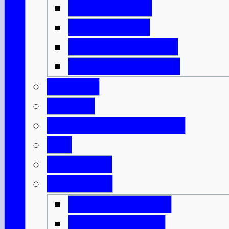
Isle of Harris
Isle of Lewis
Isle of North Uist
Isle of South Uist
Borders
Central
Dumfries & Galloway
Fife
Grampian
Highlands
Highlands-Nord
Highlands-Süd