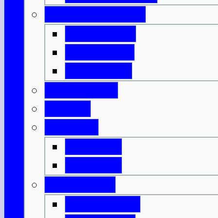
Innere Hebriden
Isle of Islay
Isle of Jura
Isle of Mull
Isle of Skye
Lothian
Orkneys
Mainland
Mainland
Strathclyde
Isle of Arran