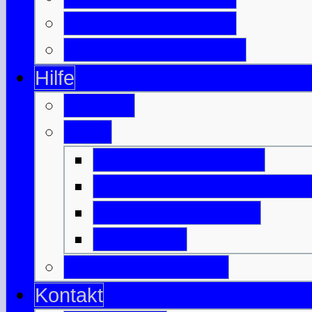
Berühmte Schotten
Wichtige Schlachten
Hilfe
Glossar
Links
Befreundete Seiten
Nützliches zu Schottlan
Anreise & Transfer
Unterkunft
Download-Bereich
Kontakt