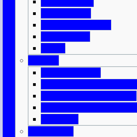
Mit der Fähre
Mit der Bahn
Mit dem Flugzeug
Mit dem Bus
DFDS
Verkehr
Verkehrsregeln
Öffentliche Verkehrsmitt
Innerschottische Fähren
Innerschottische Flugv
Spartipps
Gesundheit