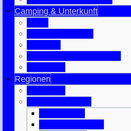
Camping & Unterkunft
B & B
Jugendherbergen
Camping
Besuchte Campingplätze
Wigwam's
Regionen
Edinburgh
Äußere Hebriden
Isle of Barra
Isle of Benbecula