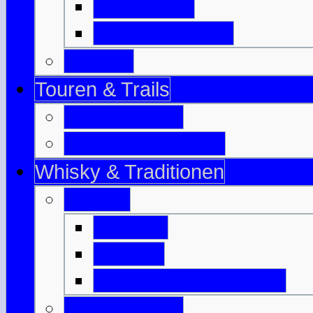
Isle of Bute
Great Cumbrae
Tayside
Touren & Trails
Jahrestouren
Tourenvorschläge
Whisky & Traditionen
Whisky
Literatur
Glossar
Destillerien-Übersicht
Traditionelles