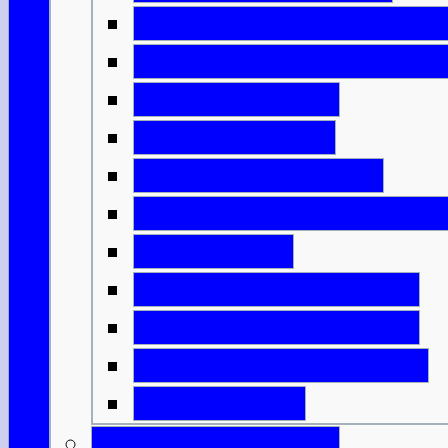
Die Kirche und der Staat
Das Schottland der Wiki
Englische Ideen
Ritter & Castles
Mönche & Bischöfe
Städte, Handel & Industr
Grenzkriege
Highlands & Lowlands
Wer sollte König sein?
Unabhängigkeitskriege
Bannockburn
Schottische Könige