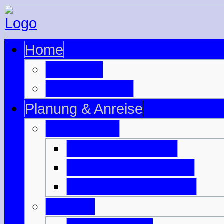
Home
zur Seite
zu Schottland
Planung & Anreise
Ausrüstung
Motorradzubehör
Motorradbekleidung
Campingausrüstung
Anreise