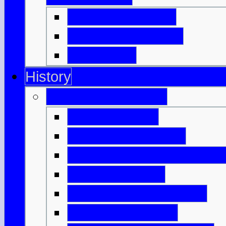
Highland Games
Clan, Kilt & Tartan
Dudelsack
History
Antikes Schottland
Nach dem Eis
Die ersten Farmer
Monumente & Grabmale
Bronzezeitalter
Keltisches Schottland
Keltische Bauern