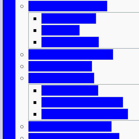
Geld & Ermäßigung
Eintrittspreise
Spartipps
Kunst & Kultur
Feiertage & Festivals
Strom & Telefon
Essen & Trinken
Was & Wann?
Lexikon der Speisen
Lexikon der Getränke
Sportliche Aktivitäten
Reisende m. Handicap