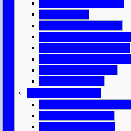
Erfindungen aus Eisen
Neue Häuser
Schottlands Aufteilung
Das römische Schottlan
Die bemalten Menschen
Die Ankunft des Christe
Plündernde Wikinger
Könige & Armeen
Geburt einer Nation
Die Entstehung von Alb
Mörderische Könige
Malcolm & Margaret